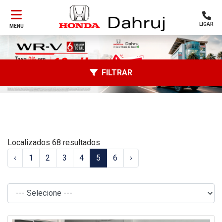
LIGAR
MENU
FILTRAR
Localizados 68 resultados
‹
1
2
3
4
5
6
›