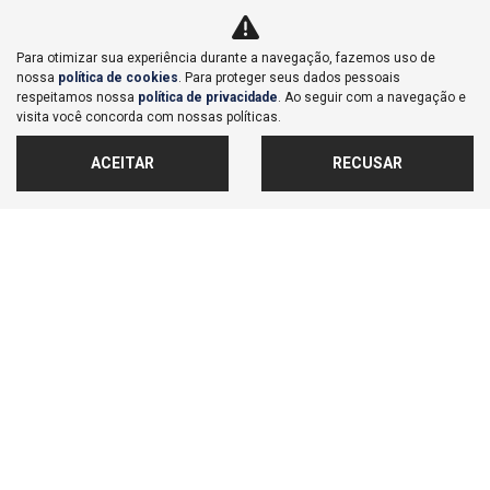
Para otimizar sua experiência durante a navegação, fazemos uso de
nossa
política de cookies
. Para proteger seus dados pessoais
respeitamos nossa
política de privacidade
. Ao seguir com a navegação e
visita você concorda com nossas políticas.
ACEITAR
RECUSAR
Compartilhe
Honda
WR-V 1.5 16V FLEXONE EX CVT
Honda Dahruj - Campinas
R$ 84.990,00
116.000 km
2017/2018
MAIS INFORMAÇÕES
FALAR AGORA COM O VENDEDOR