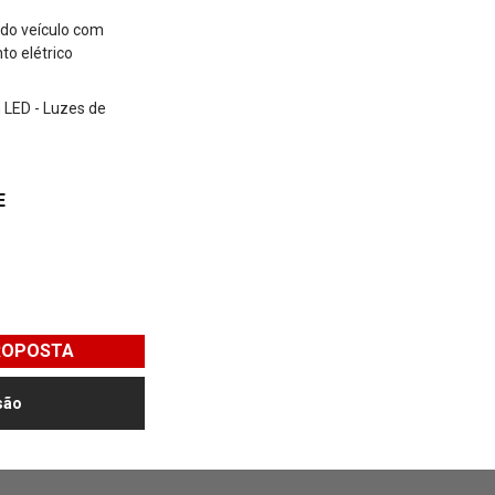
 do veículo com
to elétrico
 LED - Luzes de
E
ROPOSTA
são