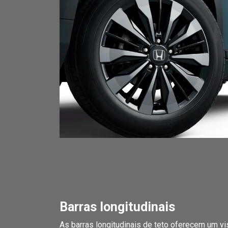
Barras longitudinais
As barras longitudinais de teto oferecem um vis