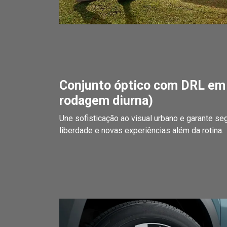
Conjunto óptico com DRL em
rodagem diurna)
Une sofisticação ao visual urbano e garante s
liberdade e novas experiências além da rotina.