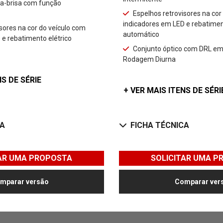
a-brisa com função
Espelhos retrovisores na cor
indicadores em LED e rebatimen
sores na cor do veículo com
automático
 e rebatimento elétrico
Conjunto óptico com DRL em
Rodagem Diurna
NS DE SÉRIE
+ VER MAIS ITENS DE SÉRI
CA
FICHA TÉCNICA
TAR UMA PROPOSTA
SOLICITAR UMA P
mparar versão
Comparar ver