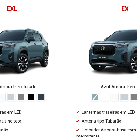
EXL
EX
Aurora Perolizado
Azul Aurora Pero
iras em LED
Lanternas traseiras em LED
nais no teto
Antena tipo Tubarão
arão
Limpador de para-brisa com
intermitente