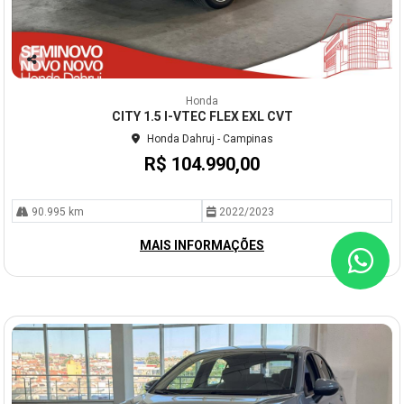
Co
mp
Honda
arti
CITY 1.5 I-VTEC FLEX EXL CVT
lhe
Honda Dahruj - Campinas
R$ 104.990,00
90.995 km
2022/2023
MAIS INFORMAÇÕES