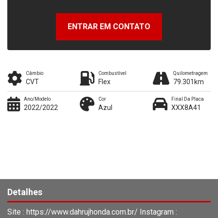
ENTRAR EM CONTATO
Câmbio
Combustível
Quilometragem
CVT
Flex
79.301km
Ano/Modelo
Cor
Final Da Placa
2022/2022
Azul
XXX8A41
Detalhes
Site : https://www.dahrujhonda.com.br/ Instagram :