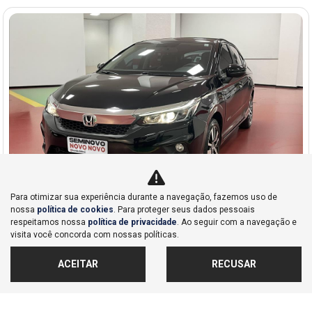
Para otimizar sua experiência durante a navegação, fazemos uso de
Co
nossa
política de cookies
. Para proteger seus dados pessoais
mp
respeitamos nossa
política de privacidade
. Ao seguir com a navegação e
Honda
arti
visita você concorda com nossas políticas.
CITY 1.5 I-VTEC FLEX HATCH EXL CVT
lhe
Honda Dahruj - Campinas
ACEITAR
RECUSAR
R$ 117.990,00