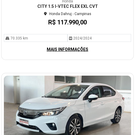
Honda
arti
CITY 1.5 I-VTEC FLEX EXL CVT
lhe
Honda Dahruj - Campinas
R$ 117.990,00
70.335 km
2024/2024
MAIS INFORMAÇÕES