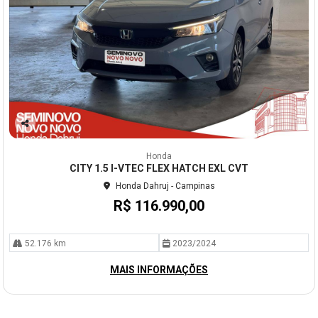
Co
mp
Honda
arti
CITY 1.5 I-VTEC FLEX HATCH EXL CVT
lhe
Honda Dahruj - Campinas
R$ 116.990,00
52.176 km
2023/2024
MAIS INFORMAÇÕES