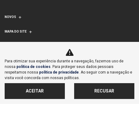
NOVOS
MAPA DO SITE
CMD AUTOMÓVEIS LTDA
CNPJ: 07.023.175/0004-06
Para otimizar sua experiência durante a navegação, fazemos uso de
nossa
política de cookies
. Para proteger seus dados pessoais
respeitamos nossa
política de privacidade
. Ao seguir com a navegação e
visita você concorda com nossas políticas.
ACEITAR
RECUSAR
No trânsito, enxergar o outro salva
vidas.
Desenvolvido pela DEALERSPACE ® Direitos Reservados.