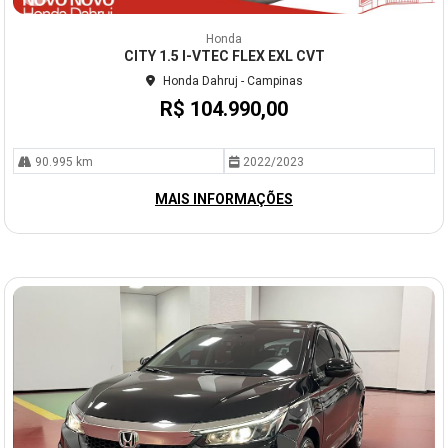
Co
mp
Honda
arti
CITY 1.5 I-VTEC FLEX EXL CVT
lhe
Honda Dahruj - Campinas
R$ 104.990,00
90.995 km
2022/2023
MAIS INFORMAÇÕES