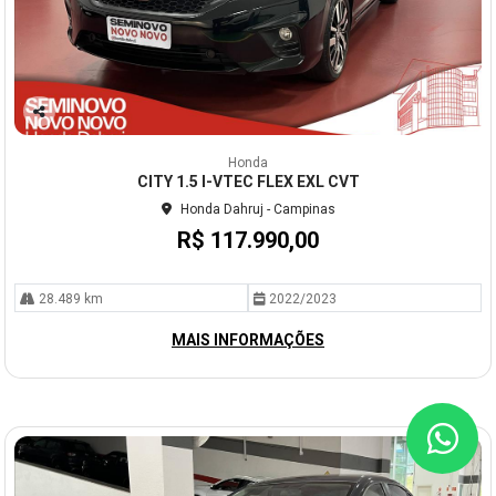
Co
mp
Honda
arti
CITY 1.5 I-VTEC FLEX EXL CVT
lhe
Honda Dahruj - Campinas
R$ 117.990,00
28.489 km
2022/2023
MAIS INFORMAÇÕES