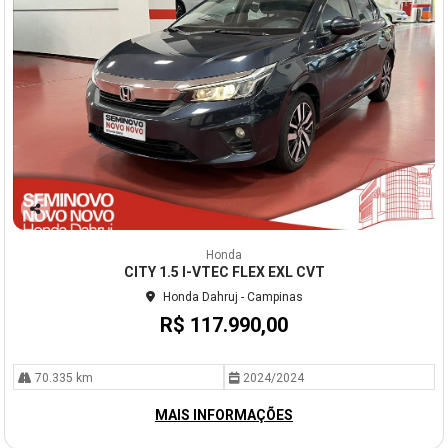
Co
mp
Honda
arti
CITY 1.5 I-VTEC FLEX EXL CVT
lhe
Honda Dahruj - Campinas
R$ 117.990,00
70.335 km
2024/2024
MAIS INFORMAÇÕES