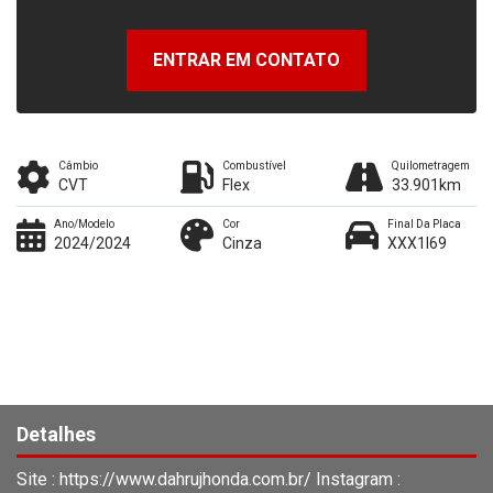
ENTRAR EM CONTATO
Câmbio
Combustível
Quilometragem
CVT
Flex
33.901km
Ano/Modelo
Cor
Final Da Placa
2024/2024
Cinza
XXX1I69
Detalhes
Site : https://www.dahrujhonda.com.br/ Instagram :