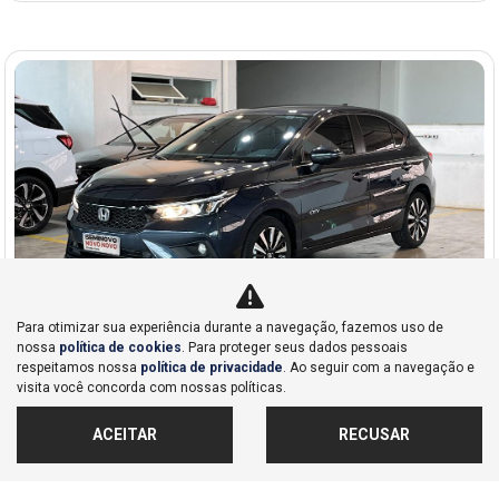
Para otimizar sua experiência durante a navegação, fazemos uso de
nossa
política de cookies
. Para proteger seus dados pessoais
respeitamos nossa
política de privacidade
. Ao seguir com a navegação e
Co
visita você concorda com nossas políticas.
mp
Honda
arti
CITY 1.5 I-VTEC FLEX HATCH EXL CVT
lhe
ACEITAR
RECUSAR
Honda Dahruj - Campinas
R$ 132.990,00