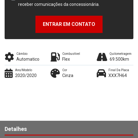
receber comunicações da concessionária.
ENTRAR EM CONTATO
Câmbio
Combustível
Quilometragem
Automatico
Flex
69.500km
Ano/Modelo
Cor
Final Da Placa
2020/2020
Cinza
XXX7H64
Detalhes