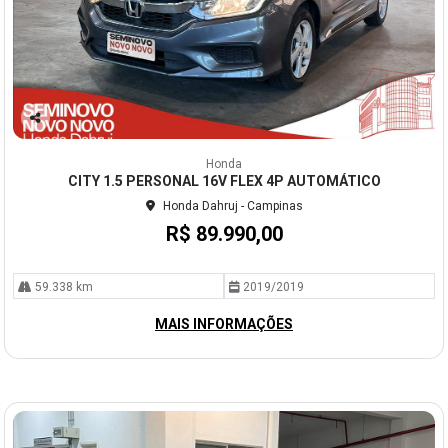
Co
mp
Honda
arti
CITY 1.5 PERSONAL 16V FLEX 4P AUTOMÁTICO
lhe
Honda Dahruj - Campinas
R$ 89.990,00
59.338 km
2019/2019
MAIS INFORMAÇÕES