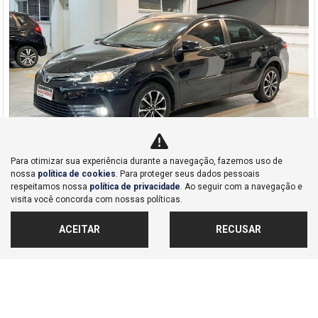
Para otimizar sua experiência durante a navegação, fazemos uso de
Co
nossa
política de cookies
. Para proteger seus dados pessoais
mp
respeitamos nossa
política de privacidade
. Ao seguir com a navegação e
Toyota
arti
visita você concorda com nossas políticas.
COROLLA 1.8 GLI UPPER 16V FLEX 4P AUTOMÁTICO
lhe
Honda Dahruj - Campinas
ACEITAR
RECUSAR
R$ 95.990,00
114.243 km
2018/2018
MAIS INFORMAÇÕES