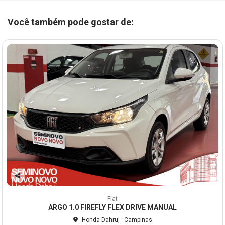
Você também pode gostar de:
Co
mp
Fiat
arti
ARGO 1.0 FIREFLY FLEX DRIVE MANUAL
lhe
Honda Dahruj - Campinas