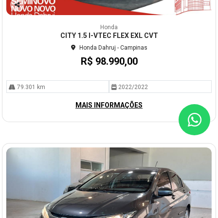
Co
mp
Honda
arti
CITY 1.5 I-VTEC FLEX EXL CVT
lhe
Honda Dahruj - Campinas
R$ 98.990,00
79.301 km
2022/2022
MAIS INFORMAÇÕES