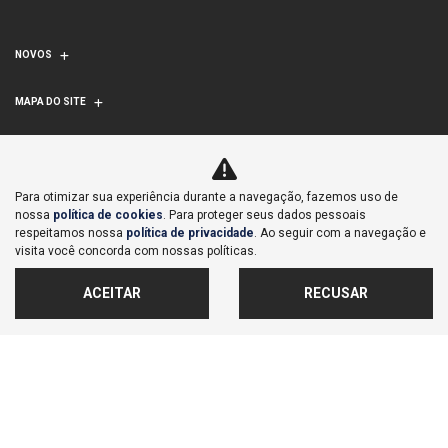
NOVOS
MAPA DO SITE
CMD AUTOMÓVEIS LTDA
CNPJ: 07.023.175/0004-06
Para otimizar sua experiência durante a navegação, fazemos uso de
nossa
política de cookies
. Para proteger seus dados pessoais
respeitamos nossa
política de privacidade
. Ao seguir com a navegação e
visita você concorda com nossas políticas.
ACEITAR
RECUSAR
No trânsito, enxergar o outro salva
vidas.
Desenvolvido pela DEALERSPACE ® Direitos Reservados.