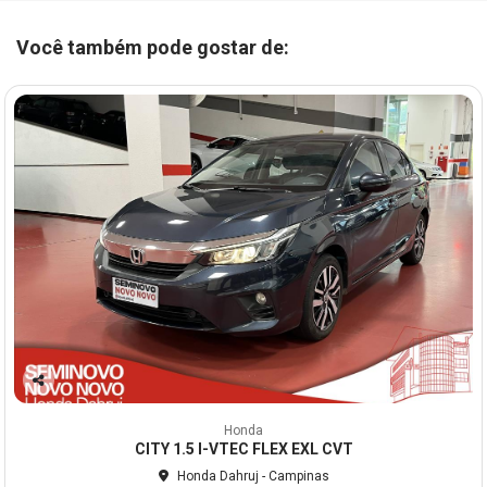
Você também pode gostar de:
Co
mp
Honda
arti
CITY 1.5 I-VTEC FLEX EXL CVT
lhe
Honda Dahruj - Campinas