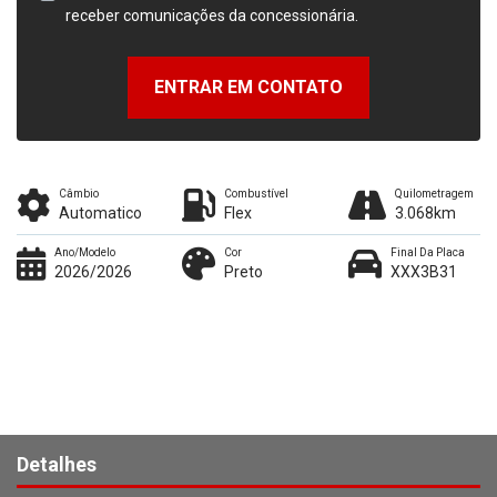
receber comunicações da concessionária.
ENTRAR EM CONTATO
Câmbio
Combustível
Quilometragem
Automatico
Flex
3.068km
Ano/Modelo
Cor
Final Da Placa
2026/2026
Preto
XXX3B31
Detalhes