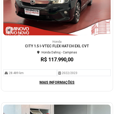
Co
mp
Honda
arti
CITY 1.5 I-VTEC FLEX HATCH EXL CVT
lhe
Honda Dahruj - Campinas
R$ 117.990,00
28.489 km
2022/2023
MAIS INFORMAÇÕES