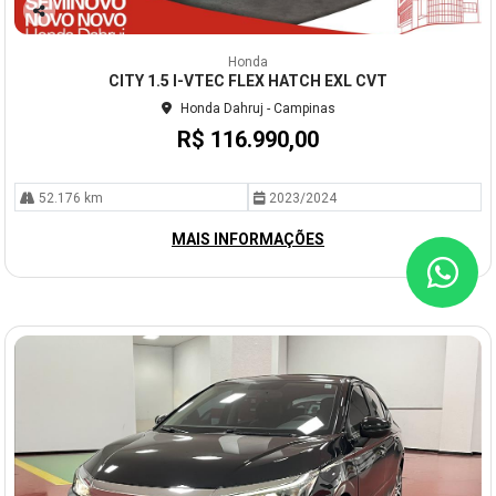
Co
mp
Honda
arti
CITY 1.5 I-VTEC FLEX HATCH EXL CVT
lhe
Honda Dahruj - Campinas
R$ 116.990,00
52.176 km
2023/2024
MAIS INFORMAÇÕES