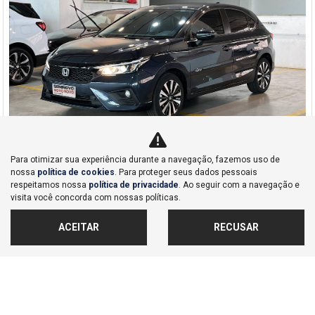
Para otimizar sua experiência durante a navegação, fazemos uso de
Co
nossa
política de cookies
. Para proteger seus dados pessoais
mp
respeitamos nossa
política de privacidade
. Ao seguir com a navegação e
Honda
arti
visita você concorda com nossas políticas.
CITY 1.5 I-VTEC FLEX HATCH EXL CVT
lhe
Honda Dahruj - Campinas
ACEITAR
RECUSAR
R$ 132.990,00
18.069 km
2025/2026
MAIS INFORMAÇÕES