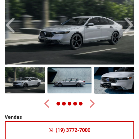
Anterior
Próx
Anterior
Próximo
Vendas
(19) 3772-7000