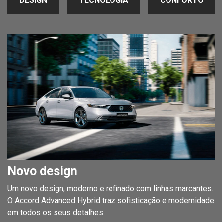
DESIGN
TECNOLOGIA
CONFORTO
Novo design
Um novo design, moderno e refinado com linhas marcantes.
O Accord Advanced Hybrid traz sofisticação e modernidade
em todos os seus detalhes.