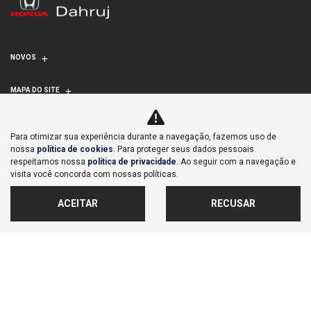
NOVOS
MAPA DO SITE
CMD AUTOMÓVEIS LTDA
Para otimizar sua experiência durante a navegação, fazemos uso de
nossa
política de cookies
. Para proteger seus dados pessoais
CNPJ: 07.023.175/0004-06
respeitamos nossa
política de privacidade
. Ao seguir com a navegação e
visita você concorda com nossas políticas.
ACEITAR
RECUSAR
No trânsito, enxergar o outro salva
vidas.