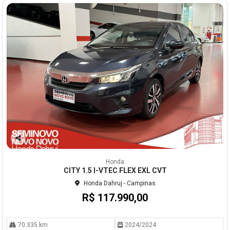
Co
mp
Honda
arti
CITY 1.5 I-VTEC FLEX EXL CVT
lhe
Honda Dahruj - Campinas
R$ 117.990,00
70.335 km
2024/2024