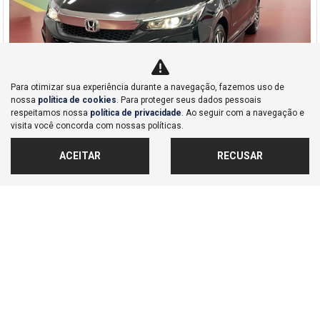
Para otimizar sua experiência durante a navegação, fazemos uso de
nossa
política de cookies
. Para proteger seus dados pessoais
respeitamos nossa
política de privacidade
. Ao seguir com a navegação e
Co
visita você concorda com nossas políticas.
mp
Honda
arti
CITY 1.5 I-VTEC FLEX HATCH EXL CVT
ACEITAR
RECUSAR
lhe
Honda Dahruj - Campinas
R$ 117.990,00
28.489 km
2022/2023
MAIS INFORMAÇÕES