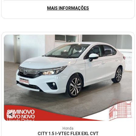
MAIS INFORMAÇÕES
Co
mp
Honda
arti
CITY 1.5 I-VTEC FLEX EXL CVT