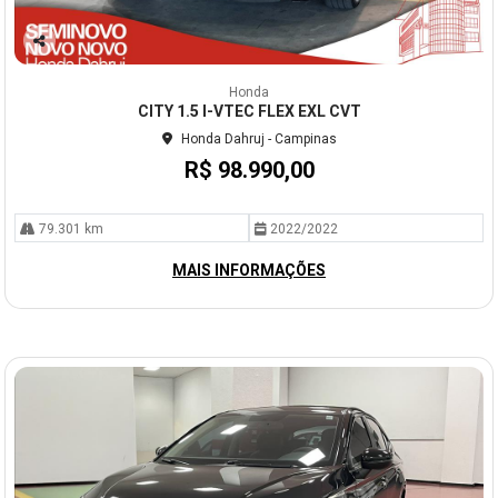
Co
mp
Honda
arti
CITY 1.5 I-VTEC FLEX EXL CVT
lhe
Honda Dahruj - Campinas
R$ 98.990,00
79.301 km
2022/2022
MAIS INFORMAÇÕES